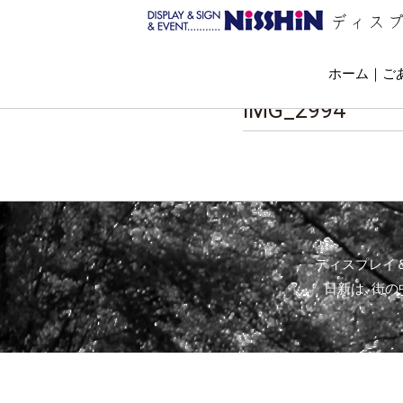
ディス
ホーム
ご
IMG_2994
ディスプレイ
日新は､街の