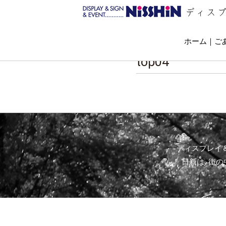
ディス
ホーム
ご
top04
ディスプレイ
日新は､街の