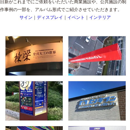
日新がこれまでにご依頼をいただいた商業施設や、公共施設の制
作事例の一部を、アルバム形式でご紹介させていただきます。
サイン
｜
ディスプレイ
｜
イベント
｜
インテリア
◆SIGN◆ 産技企画展
◆SIGN◆ トヨタ博
物館タワーサイン