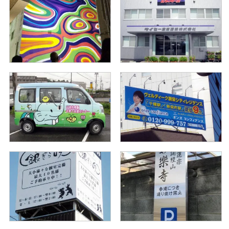
◆SIGN◆ 小牧山お
◆SIGN◆ ヒノキブ
月見まつり
ン
◆SIGN◆ マルケイ
◆SIGN◆ ダイセー
観光巨大壁面アート
倉庫運輸株式会社
◆SIGN◆ ヴェルデ
◆SIGN◆ 子育て支
ィーク
援センターラッピングバ