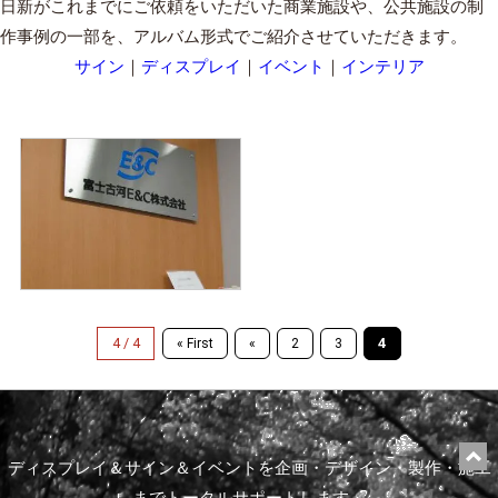
日新がこれまでにご依頼をいただいた商業施設や、公共施設の制
作事例の一部を、アルバム形式でご紹介させていただきます。
サイン
｜
ディスプレイ
｜
イベント
｜
インテリア
4 / 4
4
« First
«
2
3
◆SIGN◆ 富士古河
E&C株式会社
ディスプレイ＆サイン＆イベントを企画・デザイン・製作・施工