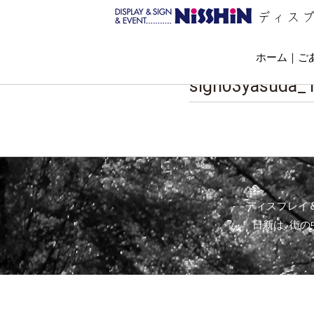
ディス
ホーム
ご
sign03yasuda_
ディスプレイ
日新は､街の