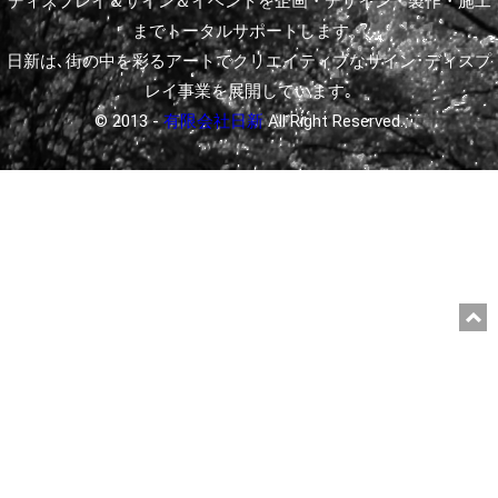
ディスプレイ＆サイン＆イベントを企画・デザイン・製作・施工
までトータルサポートします。
日新は､街の中を彩るアートでクリエイティブなサイン･ディスプ
レイ事業を展開しています｡
© 2013 -
有限会社日新
All Right Reserved.