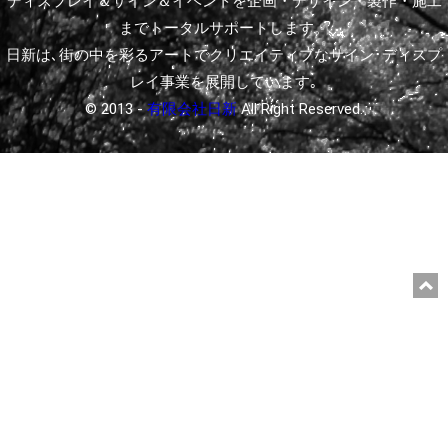
ディスプレイ＆サイン＆イベントを企画・デザイン・製作・施工
までトータルサポートします。
日新は､街の中を彩るアートでクリエイティブなサイン･ディスプ
レイ事業を展開しています｡
© 2013 -
有限会社日新
All Right Reserved.