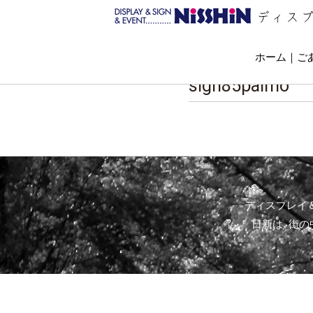
ディス
ホーム
ご
sign85palmo
ディスプレイ
日新は､街の