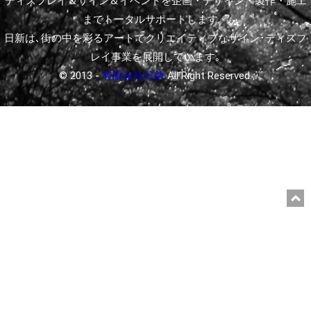
ディスプレイ＆サイン＆イベントを企画・デザイン・製作・施工
までトータルサポートします。
日新は､街の中を彩るアートでクリエイティブなサイン･ディスプ
レイ事業を展開しています｡
© 2013 -
有限会社日新
All Right Reserved.