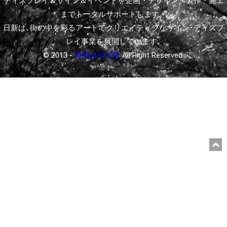
ディスプレイ＆サイン＆イベントを企画・デザイン・製作・施工
までトータルサポートします。
日新は､街の中を彩るアートでクリエイティブなサイン･ディスプ
レイ事業を展開しています｡
© 2013 -
有限会社日新
All Right Reserved.