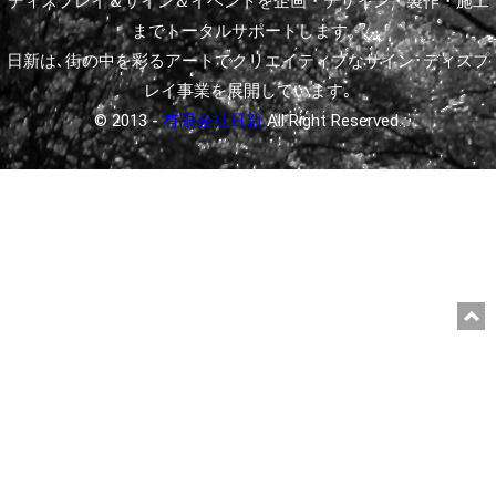
ディスプレイ＆サイン＆イベントを企画・デザイン・製作・施工
までトータルサポートします。
日新は､街の中を彩るアートでクリエイティブなサイン･ディスプ
レイ事業を展開しています｡
© 2013 -
有限会社日新
All Right Reserved.